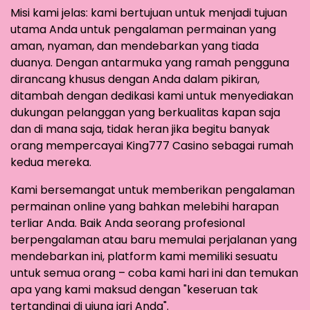
Misi kami jelas: kami bertujuan untuk menjadi tujuan
utama Anda untuk pengalaman permainan yang
aman, nyaman, dan mendebarkan yang tiada
duanya. Dengan antarmuka yang ramah pengguna
dirancang khusus dengan Anda dalam pikiran,
ditambah dengan dedikasi kami untuk menyediakan
dukungan pelanggan yang berkualitas kapan saja
dan di mana saja, tidak heran jika begitu banyak
orang mempercayai King777 Casino sebagai rumah
kedua mereka.
Kami bersemangat untuk memberikan pengalaman
permainan online yang bahkan melebihi harapan
terliar Anda. Baik Anda seorang profesional
berpengalaman atau baru memulai perjalanan yang
mendebarkan ini, platform kami memiliki sesuatu
untuk semua orang – coba kami hari ini dan temukan
apa yang kami maksud dengan "keseruan tak
tertandingi di ujung jari Anda".