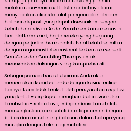
Kami juga percaya dalam mendukung pemain
melalui masa-masa sulit, itulah sebabnya kami
menyediakan akses ke alat pengecualian diri dan
batasan deposit yang dapat disesuaikan dengan
kebutuhan individu Anda. Komitmen kami meluas di
luar platform kami; bagi mereka yang berjuang
dengan perjudian bermasalah, kami telah bermitra
dengan organisasi internasional terkemuka seperti
GamCare dan Gambling Therapy untuk
menawarkan dukungan yang komprehensif.
Sebagai pemain baru di dunia ini, Anda akan
menemukan kami berbeda dengan kasino online
lainnya. Kami tidak terikat oleh persyaratan regulasi
yang ketat yang dapat menghambat inovasi atau
kreativitas – sebaliknya, independensi kami telah
memungkinkan kami untuk bereksperimen dengan
bebas dan mendorong batasan dalam hal apa yang
mungkin dengan teknologi mutakhir.